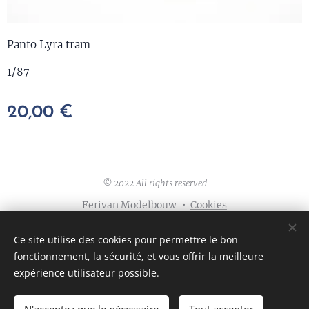
Panto Lyra tram
1/87
20,00
€
© 2022 All rights reserved
Ferivan Modelbouw
Cookies
Langues
Ce site utilise des cookies pour permettre le bon
English
Nederlands
Français
Deutsch
fonctionnement, la sécurité, et vous offrir la meilleure
expérience utilisateur possible.
AJOUTER AU PANIER