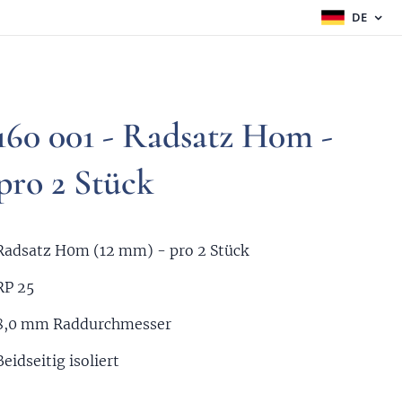
DE
160 001 - Radsatz H0m -
pro 2 Stück
Radsatz H0m (12 mm) - pro 2 Stück
RP 25
8,0 mm Raddurchmesser
Beidseitig isoliert