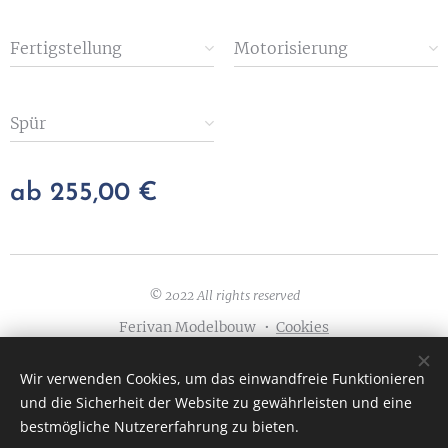
Fertigstellung
Motorisierung
Spür
ab
255,00
€
© 2022 All rights reserved
Ferivan Modelbouw
Cookies
Sprachen
Wir verwenden Cookies, um das einwandfreie Funktionieren
English
Nederlands
Français
Deutsch
und die Sicherheit der Website zu gewährleisten und eine
bestmögliche Nutzererfahrung zu bieten.